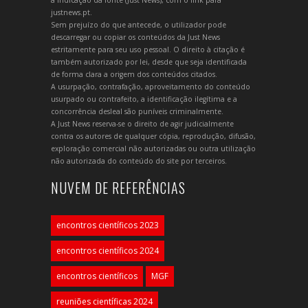
a indicação da fonte (Just News), com o link para
justnews.pt.
Sem prejuízo do que antecede, o utilizador pode
descarregar ou copiar os conteúdos da Just News
estritamente para seu uso pessoal. O direito à citação é
também autorizado por lei, desde que seja identificada
de forma clara a origem dos conteúdos citados.
A usurpação, contrafação, aproveitamento do conteúdo
usurpado ou contrafeito, a identificação ilegítima e a
concorrência desleal são puníveis criminalmente.
A Just News reserva-se o direito de agir judicialmente
contra os autores de qualquer cópia, reprodução, difusão,
exploração comercial não autorizadas ou outra utilização
não autorizada do conteúdo do site por terceiros.
NUVEM DE REFERÊNCIAS
encontros científicos 2023
encontros científicos 2024
encontros científicos
MGF
reuniões científicas 2024