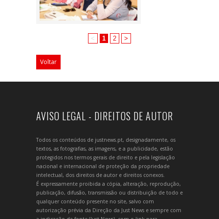
<
1
2
>
Voltar
AVISO LEGAL - DIREITOS DE AUTOR
Todos os conteúdos de justnews.pt, designadamente, os
textos, as fotografias, as imagens, e a publicidade, estão
protegidos nos termos gerais de direito e pela legislação
nacional e internacional de proteção da propriedade
intelectual, dos direitos de autor e direitos conexos.
É expressamente proibida a cópia, alteração, reprodução,
publicação, difusão, transmissão ou distribuição de todo e
qualquer conteúdo presente no site, salvo com
autorização prévia da Direção da Just News e sempre com