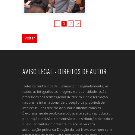
<
1
2
>
Voltar
AVISO LEGAL - DIREITOS DE AUTOR
Todos os conteúdos de justnews.pt, designadamente, os
textos, as fotografias, as imagens, e a publicidade, estão
protegidos nos termos gerais de direito e pela legislação
nacional e internacional de proteção da propriedade
intelectual, dos direitos de autor e direitos conexos.
É expressamente proibida a cópia, alteração, reprodução,
publicação, difusão, transmissão ou distribuição de todo e
qualquer conteúdo presente no site, salvo com
autorização prévia da Direção da Just News e sempre com