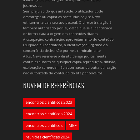
a indicação da fonte (Just News), com o link para
justnews.pt.
Sem prejuízo do que antecede, o utilizador pode
descarregar ou copiar os conteúdos da Just News
estritamente para seu uso pessoal. O direito à citação é
também autorizado por lei, desde que seja identificada
de forma clara a origem dos conteúdos citados.
A usurpação, contrafação, aproveitamento do conteúdo
usurpado ou contrafeito, a identificação ilegítima e a
concorrência desleal são puníveis criminalmente.
A Just News reserva-se o direito de agir judicialmente
contra os autores de qualquer cópia, reprodução, difusão,
exploração comercial não autorizadas ou outra utilização
não autorizada do conteúdo do site por terceiros.
NUVEM DE REFERÊNCIAS
encontros científicos 2023
encontros científicos 2024
encontros científicos
MGF
reuniões científicas 2024