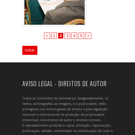
<
1
2
3
4
5
>
Voltar
AVISO LEGAL - DIREITOS DE AUTOR
Todos os conteúdos de justnews.pt, designadamente, os
textos, as fotografias, as imagens, e a publicidade, estão
protegidos nos termos gerais de direito e pela legislação
nacional e internacional de proteção da propriedade
intelectual, dos direitos de autor e direitos conexos.
É expressamente proibida a cópia, alteração, reprodução,
publicação, difusão, transmissão ou distribuição de todo e