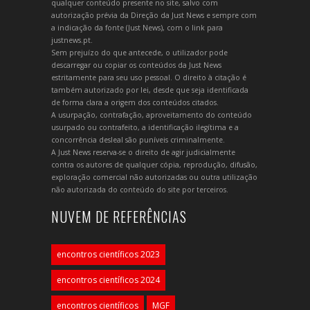
qualquer conteúdo presente no site, salvo com
autorização prévia da Direção da Just News e sempre com
a indicação da fonte (Just News), com o link para
justnews.pt.
Sem prejuízo do que antecede, o utilizador pode
descarregar ou copiar os conteúdos da Just News
estritamente para seu uso pessoal. O direito à citação é
também autorizado por lei, desde que seja identificada
de forma clara a origem dos conteúdos citados.
A usurpação, contrafação, aproveitamento do conteúdo
usurpado ou contrafeito, a identificação ilegítima e a
concorrência desleal são puníveis criminalmente.
A Just News reserva-se o direito de agir judicialmente
contra os autores de qualquer cópia, reprodução, difusão,
exploração comercial não autorizadas ou outra utilização
não autorizada do conteúdo do site por terceiros.
NUVEM DE REFERÊNCIAS
encontros científicos 2023
encontros científicos 2024
encontros científicos
MGF