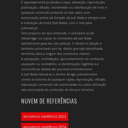
É expressamente proibida a cópia, alteração, reprodução,
publicação, difusão, transmissão ou distribuição de todo e
qualquer conteúdo presente no site, salvo com
autorização prévia da Direção da Just News e sempre com
a indicação da fonte (Just News), com o link para
justnews.pt.
Sem prejuízo do que antecede, o utilizador pode
descarregar ou copiar os conteúdos da Just News
estritamente para seu uso pessoal. O direito à citação é
também autorizado por lei, desde que seja identificada
de forma clara a origem dos conteúdos citados.
A usurpação, contrafação, aproveitamento do conteúdo
usurpado ou contrafeito, a identificação ilegítima e a
concorrência desleal são puníveis criminalmente.
A Just News reserva-se o direito de agir judicialmente
contra os autores de qualquer cópia, reprodução, difusão,
exploração comercial não autorizadas ou outra utilização
não autorizada do conteúdo do site por terceiros.
NUVEM DE REFERÊNCIAS
encontros científicos 2023
encontros científicos 2024