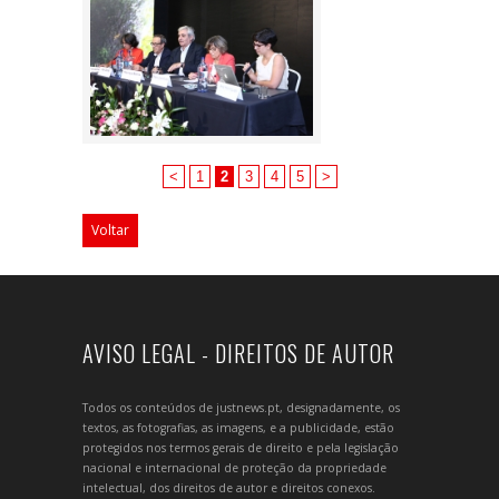
<
1
2
3
4
5
>
Voltar
AVISO LEGAL - DIREITOS DE AUTOR
Todos os conteúdos de justnews.pt, designadamente, os
textos, as fotografias, as imagens, e a publicidade, estão
protegidos nos termos gerais de direito e pela legislação
nacional e internacional de proteção da propriedade
intelectual, dos direitos de autor e direitos conexos.