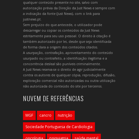
qualquer conteúdo presente no site, salvo com
autorização prévia da Direção da Just News e sempre com
a indicação da fonte (Just News), com o link para
justnews.pt.
Sem prejuízo do que antecede, o utilizador pode
descarregar ou copiar os conteúdos da Just News
estritamente para seu uso pessoal. O direito à citação é
também autorizado por lei, desde que seja identificada
de forma clara a origem dos conteúdos citados.
A usurpação, contrafação, aproveitamento do conteúdo
usurpado ou contrafeito, a identificação ilegítima e a
concorrência desleal são puníveis criminalmente.
A Just News reserva-se o direito de agir judicialmente
contra os autores de qualquer cópia, reprodução, difusão,
exploração comercial não autorizadas ou outra utilização
não autorizada do conteúdo do site por terceiros.
NUVEM DE REFERÊNCIAS
MGF
cancro
nutrição
Sociedade Portuguesa de Cardiologia
oncologia
psiquiatria
saúde mental