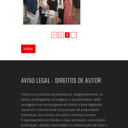
<
1
2
<
Voltar
AVISO LEGAL - DIREITOS DE AUTOR
Todos os conteúdos de justnews.pt, designadamente, os
textos, as fotografias, as imagens, e a publicidade, estão
protegidos nos termos gerais de direito e pela legislação
nacional e internacional de proteção da propriedade
intelectual, dos direitos de autor e direitos conexos.
É expressamente proibida a cópia, alteração, reprodução,
publicação, difusão, transmissão ou distribuição de todo e