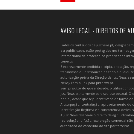
AVISO LEGAL - DIREITOS DE A
Todos os conteúdos de justnews.pt, designadament
e a publicidade, estão protegidos nos termos gera
internacional de proteção da propriedade intelec
conexos.
É expressamente proibida a cópia, alteração, re
transmissão ou distribuição de todo e qualquer
autorização prévia da Direção da Just News e se
News), com o link para justnews.pt.
Sem prejuízo do que antecede, o utilizador pod
Just News estritamente para seu uso pessoal. O
por lei, desde que seja identificada de forma cl
A usurpação, contrafação, aproveitamento do c
identificação ilegítima e a concorrência desleal
A Just News reserva-se o direito de agir judicia
reprodução, difusão, exploração comercial não 
autorizada do conteúdo do site por terceiros.