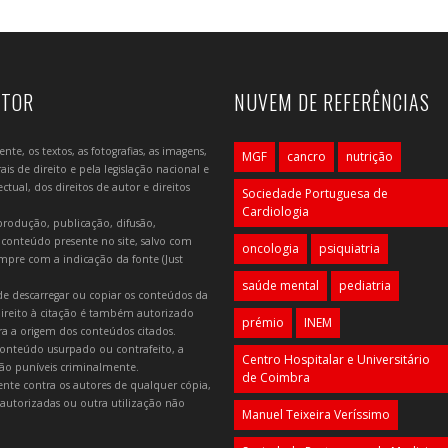
UTOR
NUVEM DE REFERÊNCIAS
e, os textos, as fotografias, as imagens,
MGF
cancro
nutrição
is de direito e pela legislação nacional e
tual, dos direitos de autor e direitos
Sociedade Portuguesa de
Cardiologia
produção, publicação, difusão,
 conteúdo presente no site, salvo com
oncologia
psiquiatria
mpre com a indicação da fonte (Just
saúde mental
pediatria
e descarregar ou copiar os conteúdos da
 direito à citação é também autorizado
prémio
INEM
ara a origem dos conteúdos citados.
onteúdo usurpado ou contrafeito, a
Centro Hospitalar e Universitário
 são puníveis criminalmente.
de Coimbra
lmente contra os autores de qualquer cópia,
autorizadas ou outra utilização não
Manuel Teixeira Veríssimo