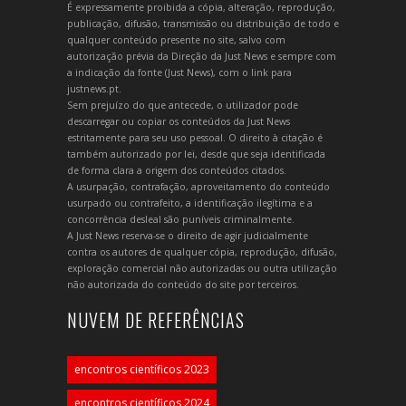
É expressamente proibida a cópia, alteração, reprodução,
publicação, difusão, transmissão ou distribuição de todo e
qualquer conteúdo presente no site, salvo com
autorização prévia da Direção da Just News e sempre com
a indicação da fonte (Just News), com o link para
justnews.pt.
Sem prejuízo do que antecede, o utilizador pode
descarregar ou copiar os conteúdos da Just News
estritamente para seu uso pessoal. O direito à citação é
também autorizado por lei, desde que seja identificada
de forma clara a origem dos conteúdos citados.
A usurpação, contrafação, aproveitamento do conteúdo
usurpado ou contrafeito, a identificação ilegítima e a
concorrência desleal são puníveis criminalmente.
A Just News reserva-se o direito de agir judicialmente
contra os autores de qualquer cópia, reprodução, difusão,
exploração comercial não autorizadas ou outra utilização
não autorizada do conteúdo do site por terceiros.
NUVEM DE REFERÊNCIAS
encontros científicos 2023
encontros científicos 2024