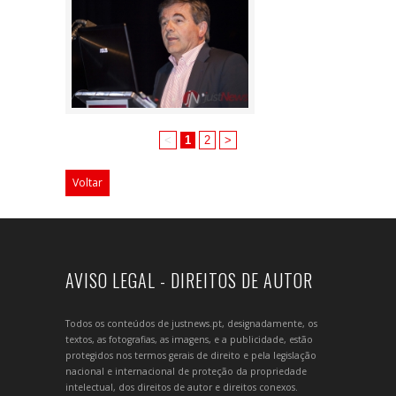
<
1
2
>
Voltar
AVISO LEGAL - DIREITOS DE AUTOR
Todos os conteúdos de justnews.pt, designadamente, os
textos, as fotografias, as imagens, e a publicidade, estão
protegidos nos termos gerais de direito e pela legislação
nacional e internacional de proteção da propriedade
intelectual, dos direitos de autor e direitos conexos.