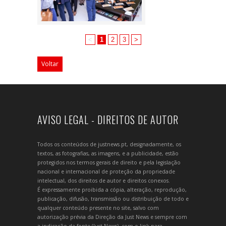
<
1
2
3
>
Voltar
AVISO LEGAL - DIREITOS DE AUTOR
Todos os conteúdos de justnews.pt, designadamente, os
textos, as fotografias, as imagens, e a publicidade, estão
protegidos nos termos gerais de direito e pela legislação
nacional e internacional de proteção da propriedade
intelectual, dos direitos de autor e direitos conexos.
É expressamente proibida a cópia, alteração, reprodução,
publicação, difusão, transmissão ou distribuição de todo e
qualquer conteúdo presente no site, salvo com
autorização prévia da Direção da Just News e sempre com