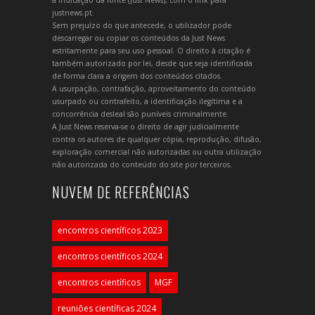
a indicação da fonte (Just News), com o link para
justnews.pt.
Sem prejuízo do que antecede, o utilizador pode
descarregar ou copiar os conteúdos da Just News
estritamente para seu uso pessoal. O direito à citação é
também autorizado por lei, desde que seja identificada
de forma clara a origem dos conteúdos citados.
A usurpação, contrafação, aproveitamento do conteúdo
usurpado ou contrafeito, a identificação ilegítima e a
concorrência desleal são puníveis criminalmente.
A Just News reserva-se o direito de agir judicialmente
contra os autores de qualquer cópia, reprodução, difusão,
exploração comercial não autorizadas ou outra utilização
não autorizada do conteúdo do site por terceiros.
NUVEM DE REFERÊNCIAS
encontros científicos 2023
encontros científicos 2024
encontros científicos
MGF
reuniões científicas 2024