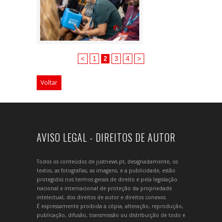
<
1
2
3
4
>
Voltar
AVISO LEGAL - DIREITOS DE AUTOR
Todos os conteúdos de justnews.pt, designadamente, os
textos, as fotografias, as imagens, e a publicidade, estão
protegidos nos termos gerais de direito e pela legislação
nacional e internacional de proteção da propriedade
intelectual, dos direitos de autor e direitos conexos.
É expressamente proibida a cópia, alteração, reprodução,
publicação, difusão, transmissão ou distribuição de todo e