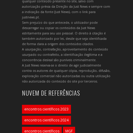
qualquer conteúdo presente no site, salvo com
autorização prévia da Direção da Just News e sempre com
a indicação da fonte (Just News), com o link para
justnews.pt.
Sem prejuízo do que antecede, o utilizador pode
descarregar ou copiar os conteúdos da Just News
estritamente para seu uso pessoal. O direito à citação é
também autorizado por lei, desde que seja identificada
de forma clara a origem dos conteúdos citados.
A usurpação, contrafação, aproveitamento do conteúdo
usurpado ou contrafeito, a identificação ilegítima e a
concorrência desleal são puníveis criminalmente.
A Just News reserva-se o direito de agir judicialmente
contra os autores de qualquer cópia, reprodução, difusão,
exploração comercial não autorizadas ou outra utilização
não autorizada do conteúdo do site por terceiros.
NUVEM DE REFERÊNCIAS
encontros científicos 2023
encontros científicos 2024
encontros científicos
MGF