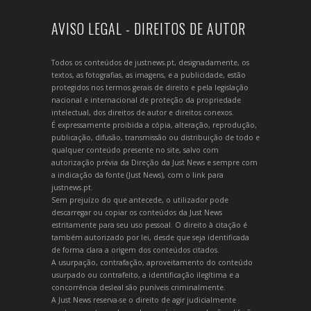
AVISO LEGAL - DIREITOS DE AUTOR
Todos os conteúdos de justnews.pt, designadamente, os
textos, as fotografias, as imagens, e a publicidade, estão
protegidos nos termos gerais de direito e pela legislação
nacional e internacional de proteção da propriedade
intelectual, dos direitos de autor e direitos conexos.
É expressamente proibida a cópia, alteração, reprodução,
publicação, difusão, transmissão ou distribuição de todo e
qualquer conteúdo presente no site, salvo com
autorização prévia da Direção da Just News e sempre com
a indicação da fonte (Just News), com o link para
justnews.pt.
Sem prejuízo do que antecede, o utilizador pode
descarregar ou copiar os conteúdos da Just News
estritamente para seu uso pessoal. O direito à citação é
também autorizado por lei, desde que seja identificada
de forma clara a origem dos conteúdos citados.
A usurpação, contrafação, aproveitamento do conteúdo
usurpado ou contrafeito, a identificação ilegítima e a
concorrência desleal são puníveis criminalmente.
A Just News reserva-se o direito de agir judicialmente