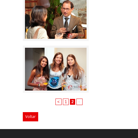
<
1
2
<
Voltar