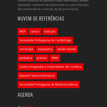
contra os autores de qualquer cópia, reprodução, difusão,
exploração comercial não autorizadas ou outra utilização
não autorizada do conteúdo do site por terceiros.
NUVEM DE REFERÊNCIAS
MGF
cancro
nutrição
Sociedade Portuguesa de Cardiologia
oncologia
psiquiatria
saúde mental
pediatria
prémio
INEM
Centro Hospitalar e Universitário de Coimbra
Manuel Teixeira Veríssimo
Sociedade Portuguesa de Medicina Interna
AGENDA
de 2026