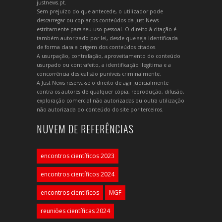
justnews.pt.
Sem prejuízo do que antecede, o utilizador pode
descarregar ou copiar os conteúdos da Just News
estritamente para seu uso pessoal. O direito à citação é
também autorizado por lei, desde que seja identificada
de forma clara a origem dos conteúdos citados.
A usurpação, contrafação, aproveitamento do conteúdo
usurpado ou contrafeito, a identificação ilegítima e a
concorrência desleal são puníveis criminalmente.
A Just News reserva-se o direito de agir judicialmente
contra os autores de qualquer cópia, reprodução, difusão,
exploração comercial não autorizadas ou outra utilização
não autorizada do conteúdo do site por terceiros.
NUVEM DE REFERÊNCIAS
encontros científicos 2023
encontros científicos 2024
encontros científicos
MGF
reuniões científicas 2024