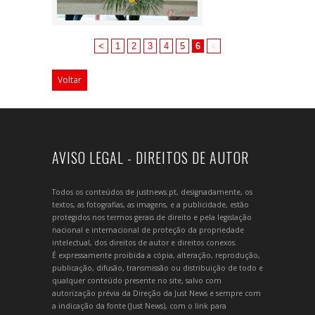
<
1
2
3
4
5
6
<
Voltar
AVISO LEGAL - DIREITOS DE AUTOR
Todos os conteúdos de justnews.pt, designadamente, os
textos, as fotografias, as imagens, e a publicidade, estão
protegidos nos termos gerais de direito e pela legislação
nacional e internacional de proteção da propriedade
intelectual, dos direitos de autor e direitos conexos.
É expressamente proibida a cópia, alteração, reprodução,
publicação, difusão, transmissão ou distribuição de todo e
qualquer conteúdo presente no site, salvo com
autorização prévia da Direção da Just News e sempre com
a indicação da fonte (Just News), com o link para