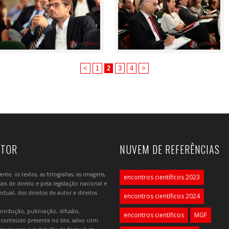
<
1
2
3
4
>
UTOR
NUVEM DE REFERÊNCIAS
e, os textos, as fotografias, as imagens,
encontros científicos 2023
is de direito e pela legislação nacional e
tual, dos direitos de autor e direitos
encontros científicos 2024
produção, publicação, difusão,
encontros científicos
MGF
 conteúdo presente no site, salvo com