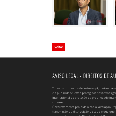
Voltar
AVISO LEGAL - DIREITOS DE A
Todos os conteúdos de justnews.pt, designadament
e a publicidade, estão protegidos nos termos gera
internacional de proteção da propriedade intelec
conexos.
É expressamente proibida a cópia, alteração, re
transmissão ou distribuição de todo e qualquer