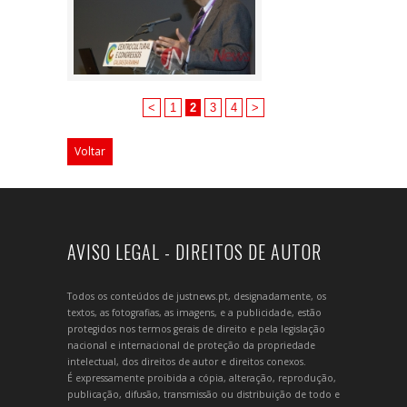
<
1
2
3
4
>
Voltar
AVISO LEGAL - DIREITOS DE AUTOR
Todos os conteúdos de justnews.pt, designadamente, os
textos, as fotografias, as imagens, e a publicidade, estão
protegidos nos termos gerais de direito e pela legislação
nacional e internacional de proteção da propriedade
intelectual, dos direitos de autor e direitos conexos.
É expressamente proibida a cópia, alteração, reprodução,
publicação, difusão, transmissão ou distribuição de todo e