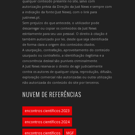
qualquer conteúdo presente no site, salvo com
autorização prévia da Direção da Just News e sempre com
a indicação da fonte (Just News), com o link para
justnews.pt.
Sem prejuízo do que antecede, o utilizador pode
descarregar ou copiar os conteúdos da Just News
estritamente para seu uso pessoal. O direito à citação é
também autorizado por lei, desde que seja identificada
de forma clara a origem dos conteúdos citados.
A usurpação, contrafação, aproveitamento do conteúdo
usurpado ou contrafeito, a identificação ilegítima e a
concorrência desleal são puníveis criminalmente.
A Just News reserva-se o direito de agir judicialmente
contra os autores de qualquer cópia, reprodução, difusão,
exploração comercial não autorizadas ou outra utilização
não autorizada do conteúdo do site por terceiros.
NUVEM DE REFERÊNCIAS
encontros científicos 2023
encontros científicos 2024
encontros científicos
MGF