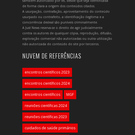
também autorizado por lei, desde que seja identificada
de forma clara a origem dos conteúdos citados.
A usurpação, contrafação, aproveitamento do conteúdo
usurpado ou contrafeito, a identificação ilegítima e a
concorrência desleal são puníveis criminalmente.
A Just News reserva-se o direito de agir judicialmente
contra os autores de qualquer cópia, reprodução, difusão,
exploração comercial não autorizadas ou outra utilização
não autorizada do conteúdo do site por terceiros.
NUVEM DE REFERÊNCIAS
encontros científicos 2023
encontros científicos 2024
encontros científicos
MGF
reuniões científicas 2024
reuniões científicas 2023
cuidados de saúde primários