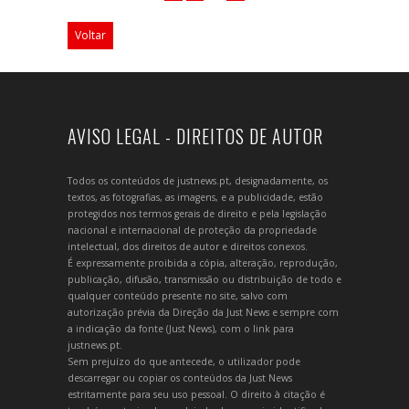
Voltar
AVISO LEGAL - DIREITOS DE AUTOR
Todos os conteúdos de justnews.pt, designadamente, os
textos, as fotografias, as imagens, e a publicidade, estão
protegidos nos termos gerais de direito e pela legislação
nacional e internacional de proteção da propriedade
intelectual, dos direitos de autor e direitos conexos.
É expressamente proibida a cópia, alteração, reprodução,
publicação, difusão, transmissão ou distribuição de todo e
qualquer conteúdo presente no site, salvo com
autorização prévia da Direção da Just News e sempre com
a indicação da fonte (Just News), com o link para
justnews.pt.
Sem prejuízo do que antecede, o utilizador pode
descarregar ou copiar os conteúdos da Just News
estritamente para seu uso pessoal. O direito à citação é