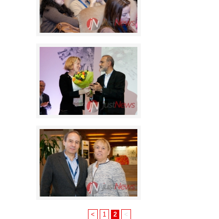
<
1
2
<