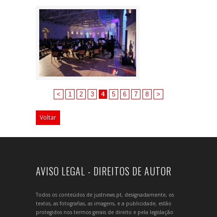
<
1
2
3
4
5
6
7
8
>
Voltar
AVISO LEGAL - DIREITOS DE AUTOR
Todos os conteúdos de justnews.pt, designadamente, os
textos, as fotografias, as imagens, e a publicidade, estão
protegidos nos termos gerais de direito e pela legislação