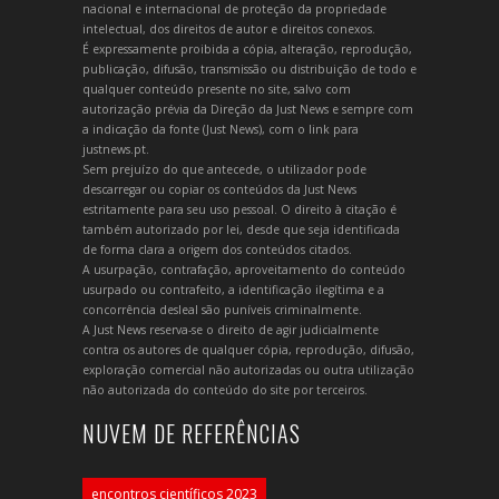
nacional e internacional de proteção da propriedade
intelectual, dos direitos de autor e direitos conexos.
É expressamente proibida a cópia, alteração, reprodução,
publicação, difusão, transmissão ou distribuição de todo e
qualquer conteúdo presente no site, salvo com
autorização prévia da Direção da Just News e sempre com
a indicação da fonte (Just News), com o link para
justnews.pt.
Sem prejuízo do que antecede, o utilizador pode
descarregar ou copiar os conteúdos da Just News
estritamente para seu uso pessoal. O direito à citação é
também autorizado por lei, desde que seja identificada
de forma clara a origem dos conteúdos citados.
A usurpação, contrafação, aproveitamento do conteúdo
usurpado ou contrafeito, a identificação ilegítima e a
concorrência desleal são puníveis criminalmente.
A Just News reserva-se o direito de agir judicialmente
contra os autores de qualquer cópia, reprodução, difusão,
exploração comercial não autorizadas ou outra utilização
não autorizada do conteúdo do site por terceiros.
NUVEM DE REFERÊNCIAS
encontros científicos 2023