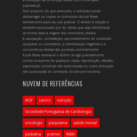
a indicação da fonte (Just News), com o link para
justnews.pt.
Sem prejuízo do que antecede, o utilizador pode
descarregar ou copiar os conteúdos da Just News
estritamente para seu uso pessoal. O direito à citação é
também autorizado por lei, desde que seja identificada
de forma clara a origem dos conteúdos citados.
A usurpação, contrafação, aproveitamento do conteúdo
usurpado ou contrafeito, a identificação ilegítima e a
concorrência desleal são puníveis criminalmente.
A Just News reserva-se o direito de agir judicialmente
contra os autores de qualquer cópia, reprodução, difusão,
exploração comercial não autorizadas ou outra utilização
não autorizada do conteúdo do site por terceiros.
NUVEM DE REFERÊNCIAS
MGF
cancro
nutrição
Sociedade Portuguesa de Cardiologia
oncologia
psiquiatria
saúde mental
pediatria
prémio
INEM