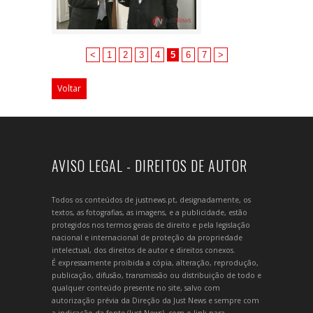
<
1
2
3
4
5
6
7
>
Voltar
AVISO LEGAL - DIREITOS DE AUTOR
Todos os conteúdos de justnews.pt, designadamente, os
textos, as fotografias, as imagens, e a publicidade, estão
protegidos nos termos gerais de direito e pela legislação
nacional e internacional de proteção da propriedade
intelectual, dos direitos de autor e direitos conexos.
É expressamente proibida a cópia, alteração, reprodução,
publicação, difusão, transmissão ou distribuição de todo e
qualquer conteúdo presente no site, salvo com
autorização prévia da Direção da Just News e sempre com