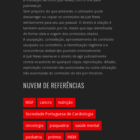
a indicação da fonte (Just News), com o link para
justnews.pt.
Sem prejuízo do que antecede, o utilizador pode
descarregar ou copiar os conteúdos da Just News
estritamente para seu uso pessoal. O direito à citação é
também autorizado por lei, desde que seja identificada
de forma clara a origem dos conteúdos citados.
A usurpação, contrafação, aproveitamento do conteúdo
usurpado ou contrafeito, a identificação ilegítima e a
concorrência desleal são puníveis criminalmente.
A Just News reserva-se o direito de agir judicialmente
contra os autores de qualquer cópia, reprodução, difusão,
exploração comercial não autorizadas ou outra utilização
não autorizada do conteúdo do site por terceiros.
NUVEM DE REFERÊNCIAS
MGF
cancro
nutrição
Sociedade Portuguesa de Cardiologia
oncologia
psiquiatria
saúde mental
pediatria
prémio
INEM