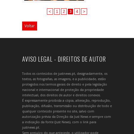
<
1
2
3
4
>
Voltar
AVISO LEGAL - DIREITOS DE AUTOR
Todos os conteúdos de justnews.pt, designadamente, os
textos, as fotografias, as imagens, e a publicidade, estão
protegidos nos termos gerais de direito e pela legislação
nacional e internacional de proteção da propriedade
intelectual, dos direitos de autor e direitos conexos.
É expressamente proibida a cópia, alteração, reprodução,
publicação, difusão, transmissão ou distribuição de todo e
qualquer conteúdo presente no site, salvo com
autorização prévia da Direção da Just News e sempre com
a indicação da fonte (Just News), com o link para
justnews.pt.
Sem prejuízo do que antecede, o utilizador pode