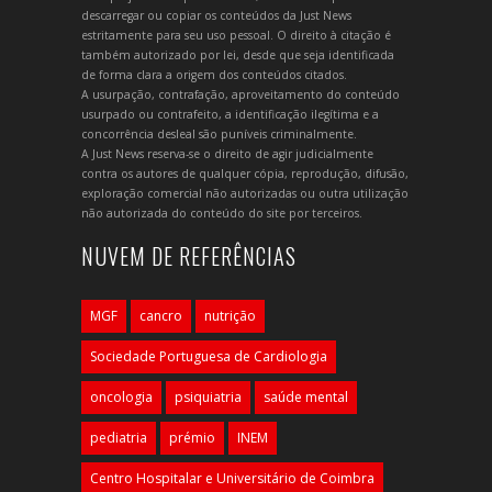
descarregar ou copiar os conteúdos da Just News
estritamente para seu uso pessoal. O direito à citação é
também autorizado por lei, desde que seja identificada
de forma clara a origem dos conteúdos citados.
A usurpação, contrafação, aproveitamento do conteúdo
usurpado ou contrafeito, a identificação ilegítima e a
concorrência desleal são puníveis criminalmente.
A Just News reserva-se o direito de agir judicialmente
contra os autores de qualquer cópia, reprodução, difusão,
exploração comercial não autorizadas ou outra utilização
não autorizada do conteúdo do site por terceiros.
NUVEM DE REFERÊNCIAS
MGF
cancro
nutrição
Sociedade Portuguesa de Cardiologia
oncologia
psiquiatria
saúde mental
pediatria
prémio
INEM
Centro Hospitalar e Universitário de Coimbra