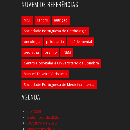
NUVEM DE REFERÊNCIAS
MGF
cancro
nutrição
Sociedade Portuguesa de Cardiologia
oncologia
psiquiatria
saúde mental
pediatria
prémio
INEM
Centro Hospitalar e Universitário de Coimbra
Manuel Teixeira Veríssimo
Sociedade Portuguesa de Medicina Interna
AGENDA
de 2026
Setembro de 2026
Outubro de 2026
Novembro de 2026