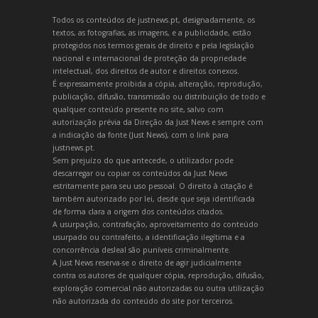
Todos os conteúdos de justnews.pt, designadamente, os
textos, as fotografias, as imagens, e a publicidade, estão
protegidos nos termos gerais de direito e pela legislação
nacional e internacional de proteção da propriedade
intelectual, dos direitos de autor e direitos conexos.
É expressamente proibida a cópia, alteração, reprodução,
publicação, difusão, transmissão ou distribuição de todo e
qualquer conteúdo presente no site, salvo com
autorização prévia da Direção da Just News e sempre com
a indicação da fonte (Just News), com o link para
justnews.pt.
Sem prejuízo do que antecede, o utilizador pode
descarregar ou copiar os conteúdos da Just News
estritamente para seu uso pessoal. O direito à citação é
também autorizado por lei, desde que seja identificada
de forma clara a origem dos conteúdos citados.
A usurpação, contrafação, aproveitamento do conteúdo
usurpado ou contrafeito, a identificação ilegítima e a
concorrência desleal são puníveis criminalmente.
A Just News reserva-se o direito de agir judicialmente
contra os autores de qualquer cópia, reprodução, difusão,
exploração comercial não autorizadas ou outra utilização
não autorizada do conteúdo do site por terceiros.