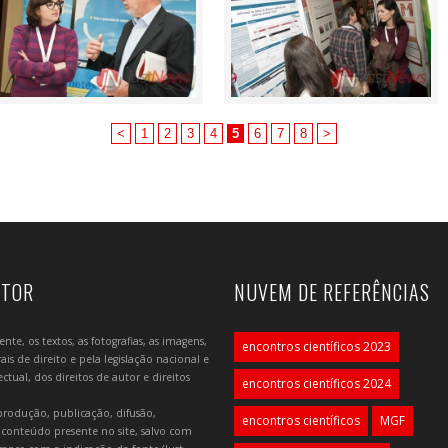
<
1
2
3
4
5
6
7
8
>
UTOR
NUVEM DE REFERÊNCIAS
e, os textos, as fotografias, as imagens,
encontros científicos 2023
is de direito e pela legislação nacional e
tual, dos direitos de autor e direitos
encontros científicos 2024
produção, publicação, difusão,
encontros científicos
MGF
 conteúdo presente no site, salvo com