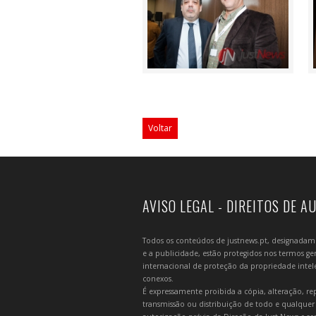
Voltar
AVISO LEGAL - DIREITOS DE A
Todos os conteúdos de justnews.pt, designadament
e a publicidade, estão protegidos nos termos gera
internacional de proteção da propriedade intelec
conexos.
É expressamente proibida a cópia, alteração, re
transmissão ou distribuição de todo e qualquer