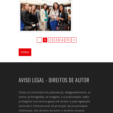
<
1
2
3
4
5
>
Voltar
AVISO LEGAL - DIREITOS DE AUTOR
Todos os conteúdos de justnews.pt, designadamente, os
textos, as fotografias, as imagens, e a publicidade, estão
protegidos nos termos gerais de direito e pela legislação
nacional e internacional de proteção da propriedade
intelectual, dos direitos de autor e direitos conexos.