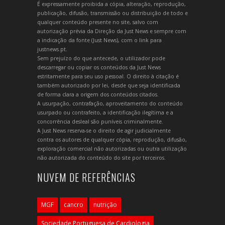
É expressamente proibida a cópia, alteração, reprodução,
publicação, difusão, transmissão ou distribuição de todo e
qualquer conteúdo presente no site, salvo com
autorização prévia da Direção da Just News e sempre com
a indicação da fonte (Just News), com o link para
justnews.pt.
Sem prejuízo do que antecede, o utilizador pode
descarregar ou copiar os conteúdos da Just News
estritamente para seu uso pessoal. O direito à citação é
também autorizado por lei, desde que seja identificada
de forma clara a origem dos conteúdos citados.
A usurpação, contrafação, aproveitamento do conteúdo
usurpado ou contrafeito, a identificação ilegítima e a
concorrência desleal são puníveis criminalmente.
A Just News reserva-se o direito de agir judicialmente
contra os autores de qualquer cópia, reprodução, difusão,
exploração comercial não autorizadas ou outra utilização
não autorizada do conteúdo do site por terceiros.
NUVEM DE REFERÊNCIAS
MGF
cancro
nutrição
Sociedade Portuguesa de Cardiologia