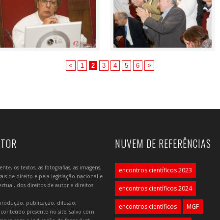
<
1
2
3
4
5
6
>
UTOR
NUVEM DE REFERÊNCIAS
e, os textos, as fotografias, as imagens,
encontros científicos 2023
is de direito e pela legislação nacional e
tual, dos direitos de autor e direitos
encontros científicos 2024
produção, publicação, difusão,
encontros científicos
MGF
 conteúdo presente no site, salvo com