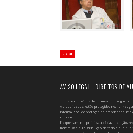
Voltar
AVISO LEGAL - DIREITOS DE A
Todos os conteúdos de justnews.pt, designadament
e a publicidade, estão protegidos nos termos gera
internacional de proteção da propriedade intelec
conexos.
É expressamente proibida a cópia, alteração, re
transmissão ou distribuição de todo e qualquer