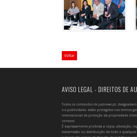
Voltar
AVISO LEGAL - DIREITOS DE A
Todos os conteúdos de justnews.pt, designadament
e a publicidade, estão protegidos nos termos gera
internacional de proteção da propriedade intelec
conexos.
É expressamente proibida a cópia, alteração, re
transmissão ou distribuição de todo e qualquer