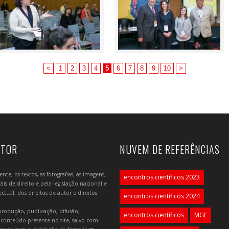
<
1
2
3
4
5
6
7
8
9
10
>
UTOR
NUVEM DE REFERÊNCIAS
e, os textos, as fotografias, as imagens,
encontros científicos 2023
is de direito e pela legislação nacional e
tual, dos direitos de autor e direitos
encontros científicos 2024
produção, publicação, difusão,
encontros científicos
MGF
 conteúdo presente no site, salvo com