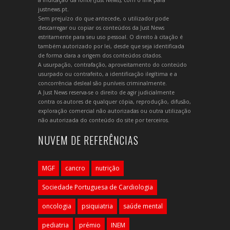
a indicação da fonte (Just News), com o link para
justnews.pt.
Sem prejuízo do que antecede, o utilizador pode
descarregar ou copiar os conteúdos da Just News
estritamente para seu uso pessoal. O direito à citação é
também autorizado por lei, desde que seja identificada
de forma clara a origem dos conteúdos citados.
A usurpação, contrafação, aproveitamento do conteúdo
usurpado ou contrafeito, a identificação ilegítima e a
concorrência desleal são puníveis criminalmente.
A Just News reserva-se o direito de agir judicialmente
contra os autores de qualquer cópia, reprodução, difusão,
exploração comercial não autorizadas ou outra utilização
não autorizada do conteúdo do site por terceiros.
NUVEM DE REFERÊNCIAS
MGF
cancro
nutrição
Sociedade Portuguesa de Cardiologia
oncologia
psiquiatria
saúde mental
pediatria
prémio
INEM