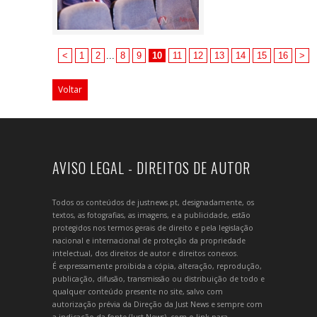
<
1
2
...
8
9
10
11
12
13
14
15
16
>
Voltar
AVISO LEGAL - DIREITOS DE AUTOR
Todos os conteúdos de justnews.pt, designadamente, os
textos, as fotografias, as imagens, e a publicidade, estão
protegidos nos termos gerais de direito e pela legislação
nacional e internacional de proteção da propriedade
intelectual, dos direitos de autor e direitos conexos.
É expressamente proibida a cópia, alteração, reprodução,
publicação, difusão, transmissão ou distribuição de todo e
qualquer conteúdo presente no site, salvo com
autorização prévia da Direção da Just News e sempre com