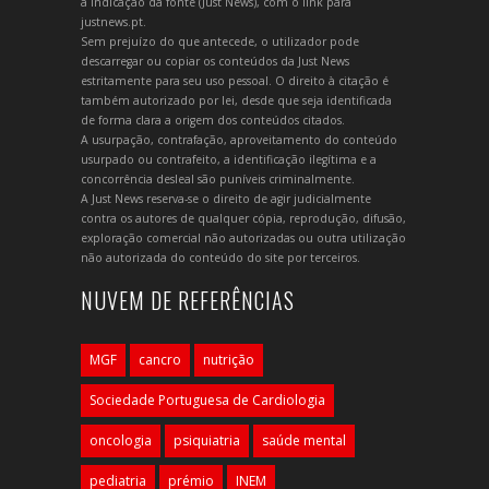
a indicação da fonte (Just News), com o link para
justnews.pt.
Sem prejuízo do que antecede, o utilizador pode
descarregar ou copiar os conteúdos da Just News
estritamente para seu uso pessoal. O direito à citação é
também autorizado por lei, desde que seja identificada
de forma clara a origem dos conteúdos citados.
A usurpação, contrafação, aproveitamento do conteúdo
usurpado ou contrafeito, a identificação ilegítima e a
concorrência desleal são puníveis criminalmente.
A Just News reserva-se o direito de agir judicialmente
contra os autores de qualquer cópia, reprodução, difusão,
exploração comercial não autorizadas ou outra utilização
não autorizada do conteúdo do site por terceiros.
NUVEM DE REFERÊNCIAS
MGF
cancro
nutrição
Sociedade Portuguesa de Cardiologia
oncologia
psiquiatria
saúde mental
pediatria
prémio
INEM