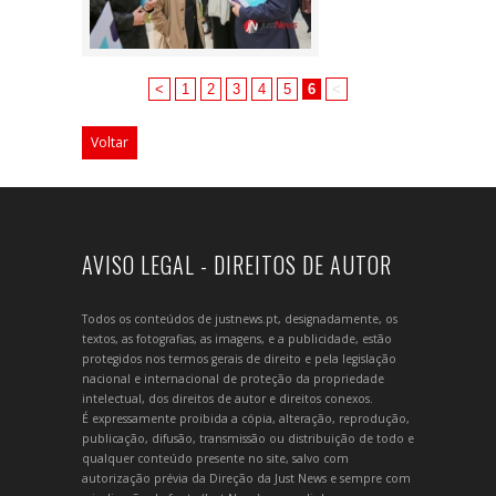
<
1
2
3
4
5
6
<
Voltar
AVISO LEGAL - DIREITOS DE AUTOR
Todos os conteúdos de justnews.pt, designadamente, os
textos, as fotografias, as imagens, e a publicidade, estão
protegidos nos termos gerais de direito e pela legislação
nacional e internacional de proteção da propriedade
intelectual, dos direitos de autor e direitos conexos.
É expressamente proibida a cópia, alteração, reprodução,
publicação, difusão, transmissão ou distribuição de todo e
qualquer conteúdo presente no site, salvo com
autorização prévia da Direção da Just News e sempre com