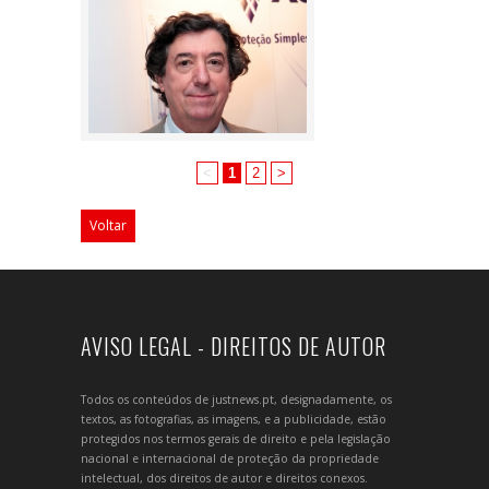
<
1
2
>
Voltar
AVISO LEGAL - DIREITOS DE AUTOR
Todos os conteúdos de justnews.pt, designadamente, os
textos, as fotografias, as imagens, e a publicidade, estão
protegidos nos termos gerais de direito e pela legislação
nacional e internacional de proteção da propriedade
intelectual, dos direitos de autor e direitos conexos.