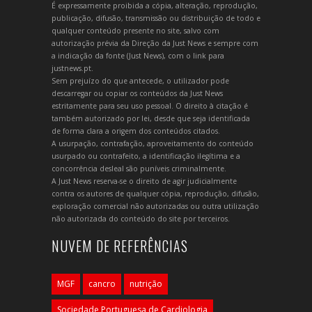
É expressamente proibida a cópia, alteração, reprodução,
publicação, difusão, transmissão ou distribuição de todo e
qualquer conteúdo presente no site, salvo com
autorização prévia da Direção da Just News e sempre com
a indicação da fonte (Just News), com o link para
justnews.pt.
Sem prejuízo do que antecede, o utilizador pode
descarregar ou copiar os conteúdos da Just News
estritamente para seu uso pessoal. O direito à citação é
também autorizado por lei, desde que seja identificada
de forma clara a origem dos conteúdos citados.
A usurpação, contrafação, aproveitamento do conteúdo
usurpado ou contrafeito, a identificação ilegítima e a
concorrência desleal são puníveis criminalmente.
A Just News reserva-se o direito de agir judicialmente
contra os autores de qualquer cópia, reprodução, difusão,
exploração comercial não autorizadas ou outra utilização
não autorizada do conteúdo do site por terceiros.
NUVEM DE REFERÊNCIAS
MGF
cancro
nutrição
Sociedade Portuguesa de Cardiologia