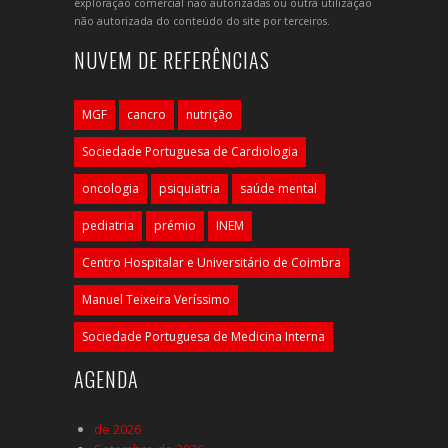
exploração comercial não autorizadas ou outra utilização
não autorizada do conteúdo do site por terceiros.
NUVEM DE REFERÊNCIAS
MGF
cancro
nutrição
Sociedade Portuguesa de Cardiologia
oncologia
psiquiatria
saúde mental
pediatria
prémio
INEM
Centro Hospitalar e Universitário de Coimbra
Manuel Teixeira Veríssimo
Sociedade Portuguesa de Medicina Interna
AGENDA
de 2026