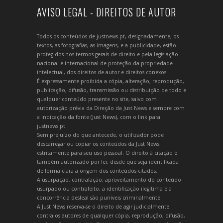
AVISO LEGAL - DIREITOS DE AUTOR
Todos os conteúdos de justnews.pt, designadamente, os
textos, as fotografias, as imagens, e a publicidade, estão
protegidos nos termos gerais de direito e pela legislação
nacional e internacional de proteção da propriedade
intelectual, dos direitos de autor e direitos conexos.
É expressamente proibida a cópia, alteração, reprodução,
publicação, difusão, transmissão ou distribuição de todo e
qualquer conteúdo presente no site, salvo com
autorização prévia da Direção da Just News e sempre com
a indicação da fonte (Just News), com o link para
justnews.pt.
Sem prejuízo do que antecede, o utilizador pode
descarregar ou copiar os conteúdos da Just News
estritamente para seu uso pessoal. O direito à citação é
também autorizado por lei, desde que seja identificada
de forma clara a origem dos conteúdos citados.
A usurpação, contrafação, aproveitamento do conteúdo
usurpado ou contrafeito, a identificação ilegítima e a
concorrência desleal são puníveis criminalmente.
A Just News reserva-se o direito de agir judicialmente
contra os autores de qualquer cópia, reprodução, difusão,