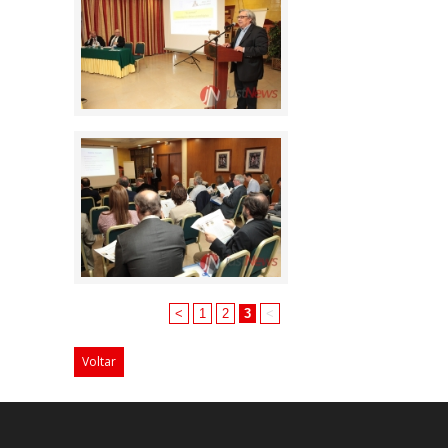
<
1
2
3
<
Voltar