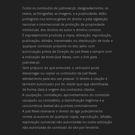
Todos os conteúdos de justnews.pt, designadamente, os
textos, as fotografias, as imagens, e a publicidade, estão
protegidos nos termos gerais de direito e pela legislação
nacional e internacional de proteção da propriedade
intelectual, dos direitos de autor e direitos conexos.
É expressamente proibida a cópia, alteração, reprodução,
publicação, difusão, transmissão ou distribuição de todo e
qualquer conteúdo presente no site, salvo com
autorização prévia da Direção da Just News e sempre com
a indicação da fonte (Just News), com o link para
justnews.pt.
Sem prejuízo do que antecede, o utilizador pode
descarregar ou copiar os conteúdos da Just News
estritamente para seu uso pessoal. O direito à citação é
também autorizado por lei, desde que seja identificada
de forma clara a origem dos conteúdos citados.
A usurpação, contrafação, aproveitamento do conteúdo
usurpado ou contrafeito, a identificação ilegítima e a
concorrência desleal são puníveis criminalmente.
A Just News reserva-se o direito de agir judicialmente
contra os autores de qualquer cópia, reprodução, difusão,
exploração comercial não autorizadas ou outra utilização
não autorizada do conteúdo do site por terceiros.