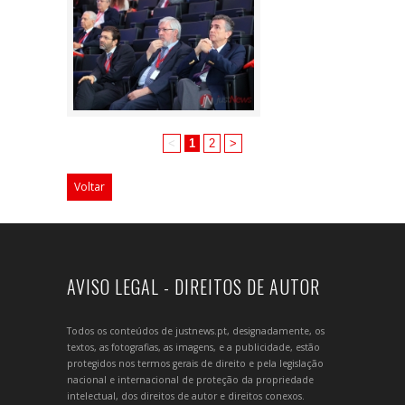
<
1
2
>
Voltar
AVISO LEGAL - DIREITOS DE AUTOR
Todos os conteúdos de justnews.pt, designadamente, os
textos, as fotografias, as imagens, e a publicidade, estão
protegidos nos termos gerais de direito e pela legislação
nacional e internacional de proteção da propriedade
intelectual, dos direitos de autor e direitos conexos.