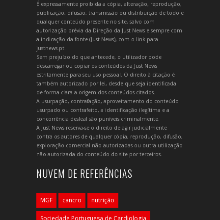
É expressamente proibida a cópia, alteração, reprodução,
publicação, difusão, transmissão ou distribuição de todo e
qualquer conteúdo presente no site, salvo com
autorização prévia da Direção da Just News e sempre com
a indicação da fonte (Just News), com o link para
justnews.pt.
Sem prejuízo do que antecede, o utilizador pode
descarregar ou copiar os conteúdos da Just News
estritamente para seu uso pessoal. O direito à citação é
também autorizado por lei, desde que seja identificada
de forma clara a origem dos conteúdos citados.
A usurpação, contrafação, aproveitamento do conteúdo
usurpado ou contrafeito, a identificação ilegítima e a
concorrência desleal são puníveis criminalmente.
A Just News reserva-se o direito de agir judicialmente
contra os autores de qualquer cópia, reprodução, difusão,
exploração comercial não autorizadas ou outra utilização
não autorizada do conteúdo do site por terceiros.
NUVEM DE REFERÊNCIAS
MGF
cancro
nutrição
Sociedade Portuguesa de Cardiologia