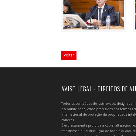
Voltar
AVISO LEGAL - DIREITOS DE A
Todos os conteúdos de justnews.pt, designadament
e a publicidade, estão protegidos nos termos gera
internacional de proteção da propriedade intelec
conexos.
É expressamente proibida a cópia, alteração, re
transmissão ou distribuição de todo e qualquer