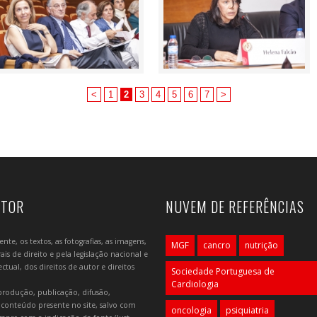
<
1
2
3
4
5
6
7
>
UTOR
NUVEM DE REFERÊNCIAS
e, os textos, as fotografias, as imagens,
MGF
cancro
nutrição
is de direito e pela legislação nacional e
tual, dos direitos de autor e direitos
Sociedade Portuguesa de
Cardiologia
produção, publicação, difusão,
 conteúdo presente no site, salvo com
oncologia
psiquiatria