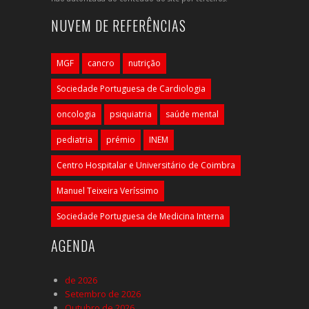
NUVEM DE REFERÊNCIAS
MGF
cancro
nutrição
Sociedade Portuguesa de Cardiologia
oncologia
psiquiatria
saúde mental
pediatria
prémio
INEM
Centro Hospitalar e Universitário de Coimbra
Manuel Teixeira Veríssimo
Sociedade Portuguesa de Medicina Interna
AGENDA
de 2026
Setembro de 2026
Outubro de 2026