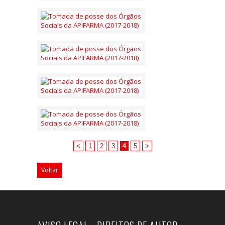
<
1
2
3
4
5
>
Voltar