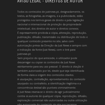
AVISO LEGAL - DIREITOS DE AUTOR
Todos os conteúdos de justnews.pt, designadamente, os
textos, as fotografias, as imagens, e a publicidade, estão
protegidos nos termos gerais de direito e pela legislação
nacional e internacional de proteção da propriedade
intelectual, dos direitos de autor e direitos conexos.
É expressamente proibida a cópia, alteração, reprodução,
publicação, difusão, transmissão ou distribuição de todo e
qualquer conteúdo presente no site, salvo com
autorização prévia da Direção da Just News e sempre com
a indicação da fonte (Just News), com o link para
justnews.pt.
Sem prejuízo do que antecede, o utilizador pode
descarregar ou copiar os conteúdos da Just News
estritamente para seu uso pessoal. O direito à citação é
também autorizado por lei, desde que seja identificada
de forma clara a origem dos conteúdos citados.
A usurpação, contrafação, aproveitamento do conteúdo
usurpado ou contrafeito, a identificação ilegítima e a
concorrência desleal são puníveis criminalmente.
A Just News reserva-se o direito de agir judicialmente
contra os autores de qualquer cópia, reprodução, difusão,
exploração comercial não autorizadas ou outra utilização
não autorizada do conteúdo do site por terceiros.