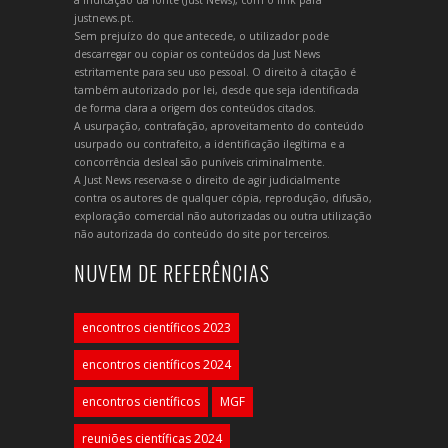
a indicação da fonte (Just News), com o link para
justnews.pt.
Sem prejuízo do que antecede, o utilizador pode
descarregar ou copiar os conteúdos da Just News
estritamente para seu uso pessoal. O direito à citação é
também autorizado por lei, desde que seja identificada
de forma clara a origem dos conteúdos citados.
A usurpação, contrafação, aproveitamento do conteúdo
usurpado ou contrafeito, a identificação ilegítima e a
concorrência desleal são puníveis criminalmente.
A Just News reserva-se o direito de agir judicialmente
contra os autores de qualquer cópia, reprodução, difusão,
exploração comercial não autorizadas ou outra utilização
não autorizada do conteúdo do site por terceiros.
NUVEM DE REFERÊNCIAS
encontros científicos 2023
encontros científicos 2024
encontros científicos
MGF
reuniões científicas 2024