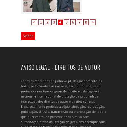
<
1
2
3
4
5
6
7
8
>
Voltar
AVISO LEGAL - DIREITOS DE AUTOR
Todos os conteúdos de justnews.pt, designadamente, os
textos, as fotografias, as imagens, e a publicidade, estão
protegidos nos termos gerais de direito e pela legislação
nacional e internacional de proteção da propriedade
intelectual, dos direitos de autor e direitos conexos.
É expressamente proibida a cópia, alteração, reprodução,
publicação, difusão, transmissão ou distribuição de todo e
qualquer conteúdo presente no site, salvo com
autorização prévia da Direção da Just News e sempre com