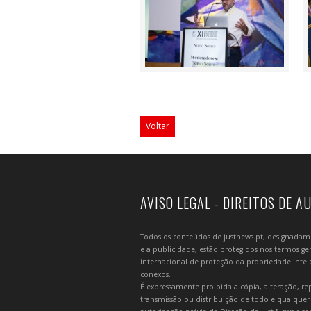
Voltar
AVISO LEGAL - DIREITOS DE A
Todos os conteúdos de justnews.pt, designadament
e a publicidade, estão protegidos nos termos gera
internacional de proteção da propriedade intelec
conexos.
É expressamente proibida a cópia, alteração, re
transmissão ou distribuição de todo e qualquer