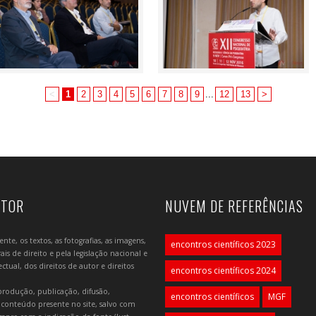
<
1
2
3
4
5
6
7
8
9
...
12
13
>
UTOR
NUVEM DE REFERÊNCIAS
e, os textos, as fotografias, as imagens,
encontros científicos 2023
is de direito e pela legislação nacional e
tual, dos direitos de autor e direitos
encontros científicos 2024
produção, publicação, difusão,
encontros científicos
MGF
 conteúdo presente no site, salvo com