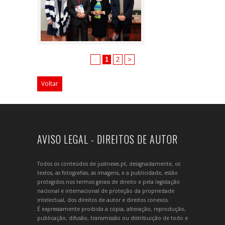
<
1
2
>
Voltar
AVISO LEGAL - DIREITOS DE AUTOR
Todos os conteúdos de justnews.pt, designadamente, os
textos, as fotografias, as imagens, e a publicidade, estão
protegidos nos termos gerais de direito e pela legislação
nacional e internacional de proteção da propriedade
intelectual, dos direitos de autor e direitos conexos.
É expressamente proibida a cópia, alteração, reprodução,
publicação, difusão, transmissão ou distribuição de todo e