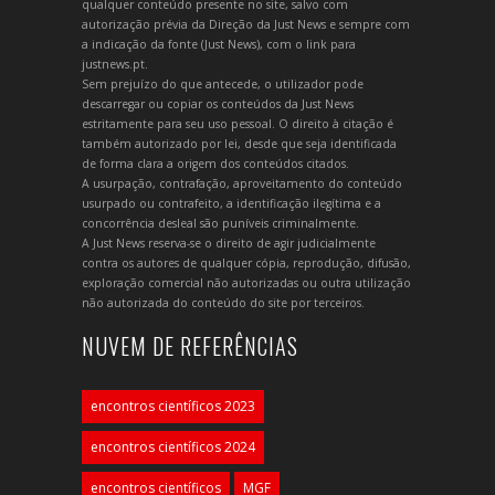
qualquer conteúdo presente no site, salvo com
autorização prévia da Direção da Just News e sempre com
a indicação da fonte (Just News), com o link para
justnews.pt.
Sem prejuízo do que antecede, o utilizador pode
descarregar ou copiar os conteúdos da Just News
estritamente para seu uso pessoal. O direito à citação é
também autorizado por lei, desde que seja identificada
de forma clara a origem dos conteúdos citados.
A usurpação, contrafação, aproveitamento do conteúdo
usurpado ou contrafeito, a identificação ilegítima e a
concorrência desleal são puníveis criminalmente.
A Just News reserva-se o direito de agir judicialmente
contra os autores de qualquer cópia, reprodução, difusão,
exploração comercial não autorizadas ou outra utilização
não autorizada do conteúdo do site por terceiros.
NUVEM DE REFERÊNCIAS
encontros científicos 2023
encontros científicos 2024
encontros científicos
MGF