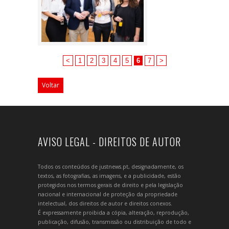
<
1
2
3
4
5
6
7
>
Voltar
AVISO LEGAL - DIREITOS DE AUTOR
Todos os conteúdos de justnews.pt, designadamente, os
textos, as fotografias, as imagens, e a publicidade, estão
protegidos nos termos gerais de direito e pela legislação
nacional e internacional de proteção da propriedade
intelectual, dos direitos de autor e direitos conexos.
É expressamente proibida a cópia, alteração, reprodução,
publicação, difusão, transmissão ou distribuição de todo e