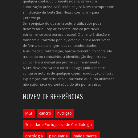
qualquer conteúdo presente no site, salvo com
autorização prévia da Direção da Just News e sempre com
a indicação da fonte (Just News), com o link para
justnews.pt.
Sem prejuízo do que antecede, o utilizador pode
descarregar ou copiar os conteúdos da Just News
estritamente para seu uso pessoal. O direito à citação é
também autorizado por lei, desde que seja identificada
de forma clara a origem dos conteúdos citados.
A usurpação, contrafação, aproveitamento do conteúdo
usurpado ou contrafeito, a identificação ilegítima e a
concorrência desleal são puníveis criminalmente.
A Just News reserva-se o direito de agir judicialmente
contra os autores de qualquer cópia, reprodução, difusão,
exploração comercial não autorizadas ou outra utilização
não autorizada do conteúdo do site por terceiros.
NUVEM DE REFERÊNCIAS
MGF
cancro
nutrição
Sociedade Portuguesa de Cardiologia
oncologia
psiquiatria
saúde mental