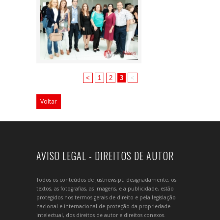
<
1
2
3
<
Voltar
AVISO LEGAL - DIREITOS DE AUTOR
Todos os conteúdos de justnews.pt, designadamente, os
textos, as fotografias, as imagens, e a publicidade, estão
protegidos nos termos gerais de direito e pela legislação
nacional e internacional de proteção da propriedade
intelectual, dos direitos de autor e direitos conexos.