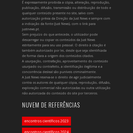
É expressamente proibida a cópia, alteração, reprodução,
publicação, difusão, transmissão ou distribuição de todo e
qualquer conteúdo presente no site, salvo com
autorização prévia da Direção da Just News e sempre com
a indicação da fonte (Just News), com o link para
justnews.pt.
Sem prejuízo do que antecede, o utilizador pode
descarregar ou copiar os conteúdos da Just News
estritamente para seu uso pessoal. O direito à citação é
também autorizado por lei, desde que seja identificada
de forma clara a origem dos conteúdos citados.
A usurpação, contrafação, aproveitamento do conteúdo
usurpado ou contrafeito, a identificação ilegítima e a
concorrência desleal são puníveis criminalmente.
A Just News reserva-se o direito de agir judicialmente
contra os autores de qualquer cópia, reprodução, difusão,
exploração comercial não autorizadas ou outra utilização
não autorizada do conteúdo do site por terceiros.
NUVEM DE REFERÊNCIAS
encontros científicos 2023
encontros científicos 2024