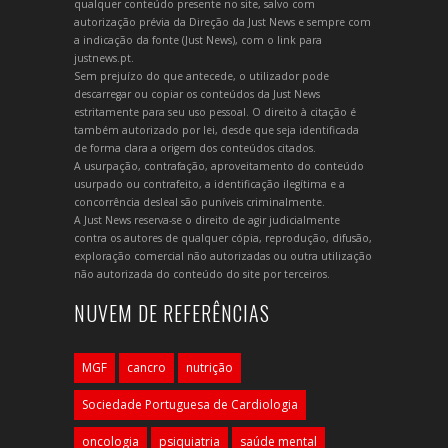
qualquer conteúdo presente no site, salvo com
autorização prévia da Direção da Just News e sempre com
a indicação da fonte (Just News), com o link para
justnews.pt.
Sem prejuízo do que antecede, o utilizador pode
descarregar ou copiar os conteúdos da Just News
estritamente para seu uso pessoal. O direito à citação é
também autorizado por lei, desde que seja identificada
de forma clara a origem dos conteúdos citados.
A usurpação, contrafação, aproveitamento do conteúdo
usurpado ou contrafeito, a identificação ilegítima e a
concorrência desleal são puníveis criminalmente.
A Just News reserva-se o direito de agir judicialmente
contra os autores de qualquer cópia, reprodução, difusão,
exploração comercial não autorizadas ou outra utilização
não autorizada do conteúdo do site por terceiros.
NUVEM DE REFERÊNCIAS
MGF
cancro
nutrição
Sociedade Portuguesa de Cardiologia
oncologia
psiquiatria
saúde mental