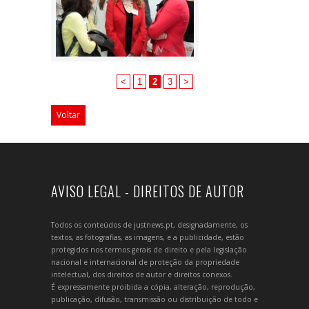
<
1
2
3
>
Voltar
AVISO LEGAL - DIREITOS DE AUTOR
Todos os conteúdos de justnews.pt, designadamente, os
textos, as fotografias, as imagens, e a publicidade, estão
protegidos nos termos gerais de direito e pela legislação
nacional e internacional de proteção da propriedade
intelectual, dos direitos de autor e direitos conexos.
É expressamente proibida a cópia, alteração, reprodução,
publicação, difusão, transmissão ou distribuição de todo e