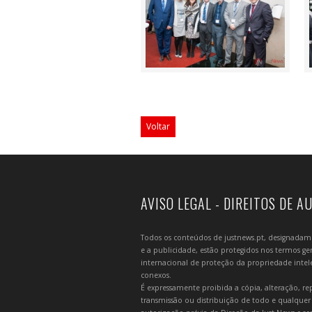
Voltar
AVISO LEGAL - DIREITOS DE A
Todos os conteúdos de justnews.pt, designadament
e a publicidade, estão protegidos nos termos gera
internacional de proteção da propriedade intelec
conexos.
É expressamente proibida a cópia, alteração, re
transmissão ou distribuição de todo e qualquer