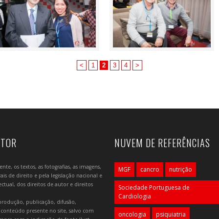
<
1
2
3
4
>
UTOR
NUVEM DE REFERÊNCIAS
e, os textos, as fotografias, as imagens,
MGF
cancro
nutrição
is de direito e pela legislação nacional e
tual, dos direitos de autor e direitos
Sociedade Portuguesa de
Cardiologia
produção, publicação, difusão,
 conteúdo presente no site, salvo com
oncologia
psiquiatria