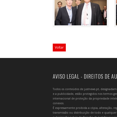
Voltar
AVISO LEGAL - DIREITOS DE A
Todos os conteúdos de justnews.pt, designadament
e a publicidade, estão protegidos nos termos gera
internacional de proteção da propriedade intelec
conexos.
É expressamente proibida a cópia, alteração, re
transmissão ou distribuição de todo e qualquer