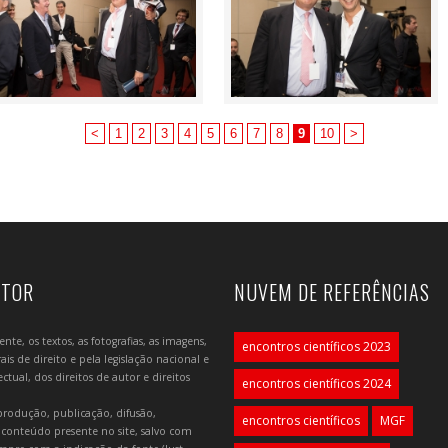
<
1
2
3
4
5
6
7
8
9
10
>
UTOR
NUVEM DE REFERÊNCIAS
e, os textos, as fotografias, as imagens,
encontros científicos 2023
is de direito e pela legislação nacional e
tual, dos direitos de autor e direitos
encontros científicos 2024
produção, publicação, difusão,
encontros científicos
MGF
 conteúdo presente no site, salvo com