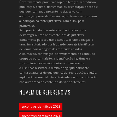
É expressamente proibida a cópia, alteração, reprodução,
publicação, difusão, transmissão ou distribuição de todo e
qualquer conteúdo presente no site, salvo com
autorização prévia da Direção da Just News e sempre com
a indicação da fonte (Just News), com o link para
justnews.pt.
Sem prejuízo do que antecede, o utilizador pode
descarregar ou copiar os conteúdos da Just News
estritamente para seu uso pessoal. O direito à citação é
também autorizado por lei, desde que seja identificada
de forma clara a origem dos conteúdos citados.
A usurpação, contrafação, aproveitamento do conteúdo
usurpado ou contrafeito, a identificação ilegítima e a
concorrência desleal são puníveis criminalmente.
A Just News reserva-se o direito de agir judicialmente
contra os autores de qualquer cópia, reprodução, difusão,
exploração comercial não autorizadas ou outra utilização
não autorizada do conteúdo do site por terceiros.
NUVEM DE REFERÊNCIAS
encontros científicos 2023
encontros científicos 2024