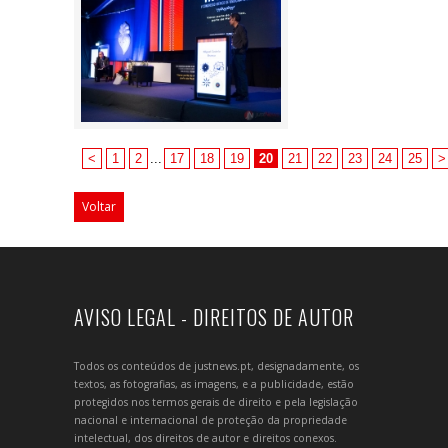
<
1
2
...
17
18
19
20
21
22
23
24
25
>
Voltar
AVISO LEGAL - DIREITOS DE AUTOR
Todos os conteúdos de justnews.pt, designadamente, os
textos, as fotografias, as imagens, e a publicidade, estão
protegidos nos termos gerais de direito e pela legislação
nacional e internacional de proteção da propriedade
intelectual, dos direitos de autor e direitos conexos.