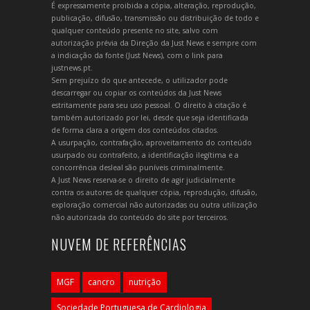
É expressamente proibida a cópia, alteração, reprodução,
publicação, difusão, transmissão ou distribuição de todo e
qualquer conteúdo presente no site, salvo com
autorização prévia da Direção da Just News e sempre com
a indicação da fonte (Just News), com o link para
justnews.pt.
Sem prejuízo do que antecede, o utilizador pode
descarregar ou copiar os conteúdos da Just News
estritamente para seu uso pessoal. O direito à citação é
também autorizado por lei, desde que seja identificada
de forma clara a origem dos conteúdos citados.
A usurpação, contrafação, aproveitamento do conteúdo
usurpado ou contrafeito, a identificação ilegítima e a
concorrência desleal são puníveis criminalmente.
A Just News reserva-se o direito de agir judicialmente
contra os autores de qualquer cópia, reprodução, difusão,
exploração comercial não autorizadas ou outra utilização
não autorizada do conteúdo do site por terceiros.
NUVEM DE REFERÊNCIAS
MGF
cancro
nutrição
Sociedade Portuguesa de Cardiologia