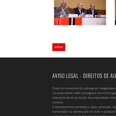
Voltar
AVISO LEGAL - DIREITOS DE A
Todos os conteúdos de justnews.pt, designadament
e a publicidade, estão protegidos nos termos gera
internacional de proteção da propriedade intelec
conexos.
É expressamente proibida a cópia, alteração, re
transmissão ou distribuição de todo e qualquer