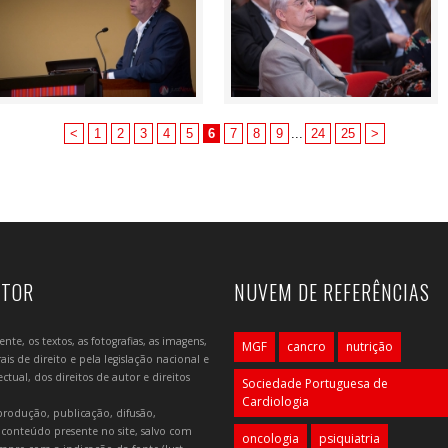
<
1
2
3
4
5
6
7
8
9
...
24
25
>
UTOR
NUVEM DE REFERÊNCIAS
e, os textos, as fotografias, as imagens,
MGF
cancro
nutrição
is de direito e pela legislação nacional e
tual, dos direitos de autor e direitos
Sociedade Portuguesa de
Cardiologia
produção, publicação, difusão,
 conteúdo presente no site, salvo com
oncologia
psiquiatria