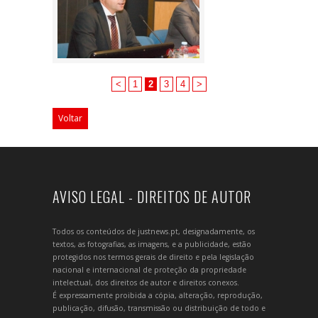
<
1
2
3
4
>
Voltar
AVISO LEGAL - DIREITOS DE AUTOR
Todos os conteúdos de justnews.pt, designadamente, os
textos, as fotografias, as imagens, e a publicidade, estão
protegidos nos termos gerais de direito e pela legislação
nacional e internacional de proteção da propriedade
intelectual, dos direitos de autor e direitos conexos.
É expressamente proibida a cópia, alteração, reprodução,
publicação, difusão, transmissão ou distribuição de todo e