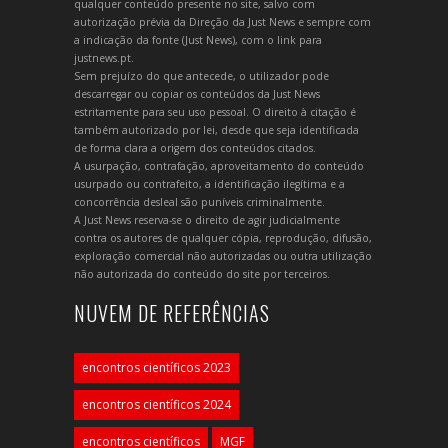
qualquer conteúdo presente no site, salvo com
autorização prévia da Direção da Just News e sempre com
a indicação da fonte (Just News), com o link para
justnews.pt.
Sem prejuízo do que antecede, o utilizador pode
descarregar ou copiar os conteúdos da Just News
estritamente para seu uso pessoal. O direito à citação é
também autorizado por lei, desde que seja identificada
de forma clara a origem dos conteúdos citados.
A usurpação, contrafação, aproveitamento do conteúdo
usurpado ou contrafeito, a identificação ilegítima e a
concorrência desleal são puníveis criminalmente.
A Just News reserva-se o direito de agir judicialmente
contra os autores de qualquer cópia, reprodução, difusão,
exploração comercial não autorizadas ou outra utilização
não autorizada do conteúdo do site por terceiros.
NUVEM DE REFERÊNCIAS
encontros científicos 2023
encontros científicos 2024
encontros científicos
MGF