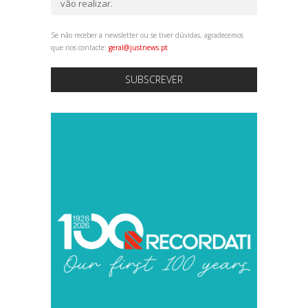
vão realizar.
Se não receber a newsletter ou se tiver dúvidas, agradecemos
que nos contacte:
geral@justnews.pt
SUBSCREVER