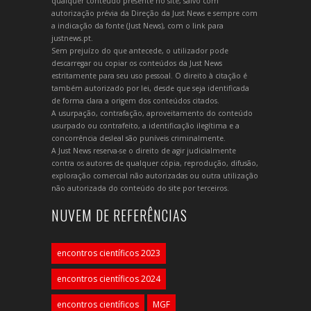
qualquer conteúdo presente no site, salvo com
autorização prévia da Direção da Just News e sempre com
a indicação da fonte (Just News), com o link para
justnews.pt.
Sem prejuízo do que antecede, o utilizador pode
descarregar ou copiar os conteúdos da Just News
estritamente para seu uso pessoal. O direito à citação é
também autorizado por lei, desde que seja identificada
de forma clara a origem dos conteúdos citados.
A usurpação, contrafação, aproveitamento do conteúdo
usurpado ou contrafeito, a identificação ilegítima e a
concorrência desleal são puníveis criminalmente.
A Just News reserva-se o direito de agir judicialmente
contra os autores de qualquer cópia, reprodução, difusão,
exploração comercial não autorizadas ou outra utilização
não autorizada do conteúdo do site por terceiros.
NUVEM DE REFERÊNCIAS
encontros científicos 2023
encontros científicos 2024
encontros científicos
MGF