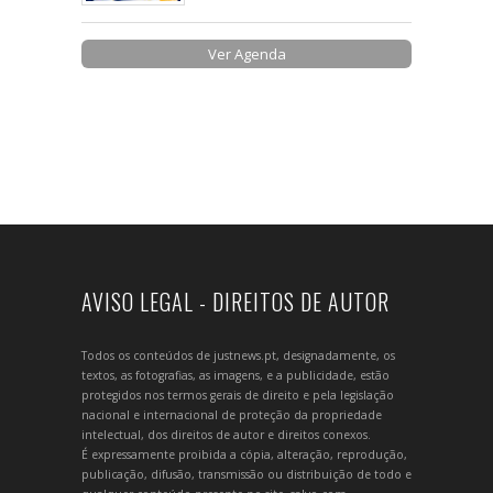
Ver Agenda
AVISO LEGAL - DIREITOS DE AUTOR
Todos os conteúdos de justnews.pt, designadamente, os
textos, as fotografias, as imagens, e a publicidade, estão
protegidos nos termos gerais de direito e pela legislação
nacional e internacional de proteção da propriedade
intelectual, dos direitos de autor e direitos conexos.
É expressamente proibida a cópia, alteração, reprodução,
publicação, difusão, transmissão ou distribuição de todo e