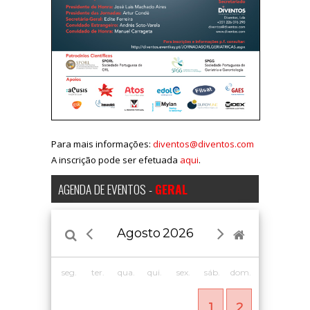
Para mais informações:
diventos@diventos.com
A inscrição pode ser efetuada
aqui
.
AGENDA DE EVENTOS -
GERAL
Agosto
2026
seg.
ter.
qua.
qui.
sex.
sáb.
dom.
1
2