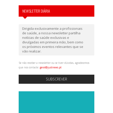
NEWSLETTER DIÁRIA
Dirigida exclusivamente a profissionais
de saúde, a nossa newsletter partilha
notícias de saúde exclusivas e
divulgadas em primeira mão, bem como
os próximos eventos relevantes que se
vão realizar.
Se não receber a newsletter ou se tiver dúvidas, agradecemos
que nos contacte:
geral@justnews.pt
SUBSCREVER