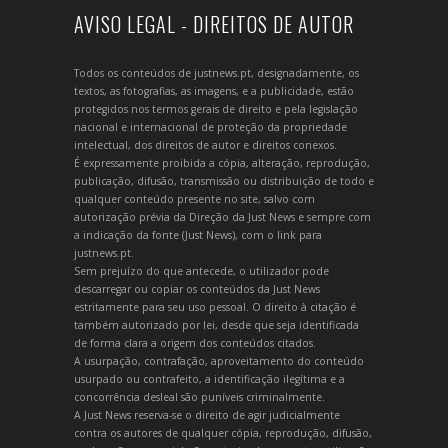
AVISO LEGAL - DIREITOS DE AUTOR
Todos os conteúdos de justnews.pt, designadamente, os
textos, as fotografias, as imagens, e a publicidade, estão
protegidos nos termos gerais de direito e pela legislação
nacional e internacional de proteção da propriedade
intelectual, dos direitos de autor e direitos conexos.
É expressamente proibida a cópia, alteração, reprodução,
publicação, difusão, transmissão ou distribuição de todo e
qualquer conteúdo presente no site, salvo com
autorização prévia da Direção da Just News e sempre com
a indicação da fonte (Just News), com o link para
justnews.pt.
Sem prejuízo do que antecede, o utilizador pode
descarregar ou copiar os conteúdos da Just News
estritamente para seu uso pessoal. O direito à citação é
também autorizado por lei, desde que seja identificada
de forma clara a origem dos conteúdos citados.
A usurpação, contrafação, aproveitamento do conteúdo
usurpado ou contrafeito, a identificação ilegítima e a
concorrência desleal são puníveis criminalmente.
A Just News reserva-se o direito de agir judicialmente
contra os autores de qualquer cópia, reprodução, difusão,