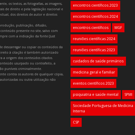
e, os textos, as fotografias, as imagens,
encontros científicos 2023
is de direito e pela legislação nacional e
tual, dos direitos de autor e direitos
encontros científicos 2024
produção, publicação, difusão,
encontros científicos
MGF
 conteúdo presente no site, salvo com
mpre com a indicação da fonte (Just
reuniões científicas 2024
e descarregar ou copiar os conteúdos da
reuniões científicas 2023
 direito à citação é também autorizado
ara a origem dos conteúdos citados.
cuidados de saúde primários
onteúdo usurpado ou contrafeito, a
 são puníveis criminalmente.
medicina geral e familiar
lmente contra os autores de qualquer cópia,
autorizadas ou outra utilização não
eventos científicos 2023
psiquiatria e saúde mental
SPMI
Sociedade Portuguesa de Medicina
Interna
CSP