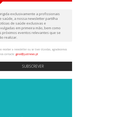
irigida exclusivamente a profissionais
e saúde, a nossa newsletter partilha
otícias de saúde exclusivas e
ivulgadas em primeira mão, bem como
s próximos eventos relevantes que se
ão realizar.
o receber a newsletter ou se tiver dúvidas, agradecemos
nos contacte:
geral@justnews.pt
SUBSCREVER