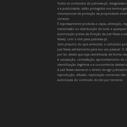
Todos os conteúdos de justnews.pt, designadament
e a publicidade, estão protegidos nos termos gera
internacional de proteção da propriedade intelec
conexos.
É expressamente proibida a cópia, alteração, re
transmissão ou distribuição de todo e qualquer
autorização prévia da Direção da Just News e se
News), com o link para justnews.pt.
Sem prejuízo do que antecede, o utilizador pod
Just News estritamente para seu uso pessoal. O
por lei, desde que seja identificada de forma cl
A usurpação, contrafação, aproveitamento do c
identificação ilegítima e a concorrência desleal
A Just News reserva-se o direito de agir judicia
reprodução, difusão, exploração comercial não 
autorizada do conteúdo do site por terceiros.