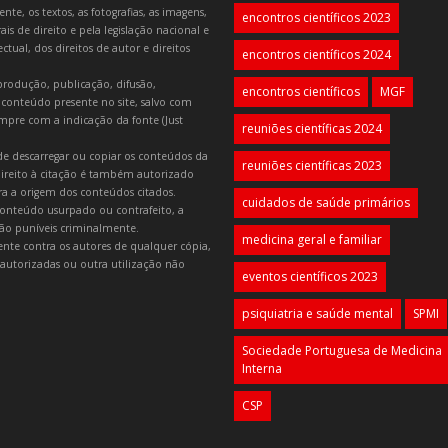
e, os textos, as fotografias, as imagens,
encontros científicos 2023
is de direito e pela legislação nacional e
tual, dos direitos de autor e direitos
encontros científicos 2024
produção, publicação, difusão,
encontros científicos
MGF
 conteúdo presente no site, salvo com
mpre com a indicação da fonte (Just
reuniões científicas 2024
e descarregar ou copiar os conteúdos da
reuniões científicas 2023
 direito à citação é também autorizado
ara a origem dos conteúdos citados.
cuidados de saúde primários
onteúdo usurpado ou contrafeito, a
 são puníveis criminalmente.
medicina geral e familiar
lmente contra os autores de qualquer cópia,
autorizadas ou outra utilização não
eventos científicos 2023
psiquiatria e saúde mental
SPMI
Sociedade Portuguesa de Medicina
Interna
CSP