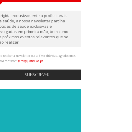
irigida exclusivamente a profissionais
e saúde, a nossa newsletter partilha
otícias de saúde exclusivas e
ivulgadas em primeira mão, bem como
s próximos eventos relevantes que se
ão realizar.
o receber a newsletter ou se tiver dúvidas, agradecemos
nos contacte:
geral@justnews.pt
SUBSCREVER