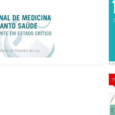
PUB
P