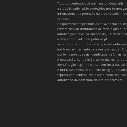
Todos os conteúdos de justnews.pt, designadament
e a publicidade, estão protegidos nos termos gera
internacional de proteção da propriedade intelec
conexos.
É expressamente proibida a cópia, alteração, re
transmissão ou distribuição de todo e qualquer
autorização prévia da Direção da Just News e se
News), com o link para justnews.pt.
Sem prejuízo do que antecede, o utilizador pod
Just News estritamente para seu uso pessoal. O
por lei, desde que seja identificada de forma cl
A usurpação, contrafação, aproveitamento do c
identificação ilegítima e a concorrência desleal
A Just News reserva-se o direito de agir judicia
reprodução, difusão, exploração comercial não 
autorizada do conteúdo do site por terceiros.