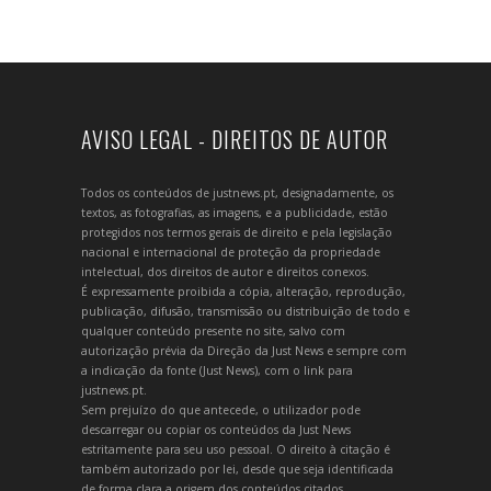
AVISO LEGAL - DIREITOS DE AUTOR
Todos os conteúdos de justnews.pt, designadamente, os
textos, as fotografias, as imagens, e a publicidade, estão
protegidos nos termos gerais de direito e pela legislação
nacional e internacional de proteção da propriedade
intelectual, dos direitos de autor e direitos conexos.
É expressamente proibida a cópia, alteração, reprodução,
publicação, difusão, transmissão ou distribuição de todo e
qualquer conteúdo presente no site, salvo com
autorização prévia da Direção da Just News e sempre com
a indicação da fonte (Just News), com o link para
justnews.pt.
Sem prejuízo do que antecede, o utilizador pode
descarregar ou copiar os conteúdos da Just News
estritamente para seu uso pessoal. O direito à citação é
também autorizado por lei, desde que seja identificada
de forma clara a origem dos conteúdos citados.