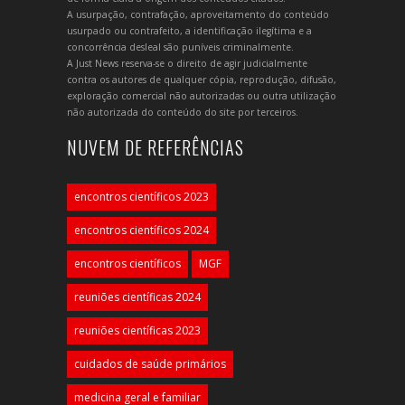
A usurpação, contrafação, aproveitamento do conteúdo
usurpado ou contrafeito, a identificação ilegítima e a
concorrência desleal são puníveis criminalmente.
A Just News reserva-se o direito de agir judicialmente
contra os autores de qualquer cópia, reprodução, difusão,
exploração comercial não autorizadas ou outra utilização
não autorizada do conteúdo do site por terceiros.
NUVEM DE REFERÊNCIAS
encontros científicos 2023
encontros científicos 2024
encontros científicos
MGF
reuniões científicas 2024
reuniões científicas 2023
cuidados de saúde primários
medicina geral e familiar