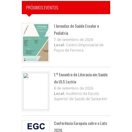
PRÓXIMOS EVENTOS
I Jornadas de Saúde Escolar e
Pediatria
7 de setembro de 2026
Local:
Centro Empresarial de
Paços de Ferreira
1.º Encontro de Literacia em Saúde
da ULS Lezíria
8 de setembro de 2026
Local:
Auditório da Escola
Superior de Saúde de Santarém
Conferência Europeia sobre o Luto
2026