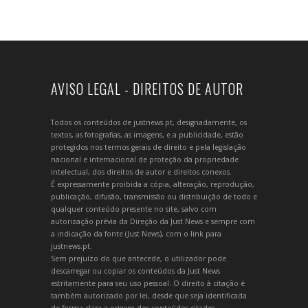
AVISO LEGAL - DIREITOS DE AUTOR
Todos os conteúdos de justnews.pt, designadamente, os
textos, as fotografias, as imagens, e a publicidade, estão
protegidos nos termos gerais de direito e pela legislação
nacional e internacional de proteção da propriedade
intelectual, dos direitos de autor e direitos conexos.
É expressamente proibida a cópia, alteração, reprodução,
publicação, difusão, transmissão ou distribuição de todo e
qualquer conteúdo presente no site, salvo com
autorização prévia da Direção da Just News e sempre com
a indicação da fonte (Just News), com o link para
justnews.pt.
Sem prejuízo do que antecede, o utilizador pode
descarregar ou copiar os conteúdos da Just News
estritamente para seu uso pessoal. O direito à citação é
também autorizado por lei, desde que seja identificada
de forma clara a origem dos conteúdos citados.