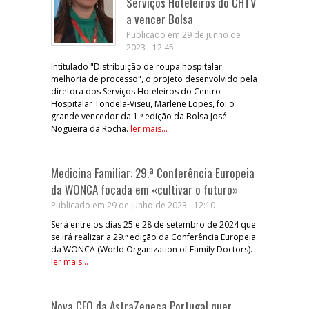
Serviços Hoteleiros do CHTV
a vencer Bolsa
Publicado em 29 de junho de
2023 - 12:45
Intitulado "Distribuição de roupa hospitalar:
melhoria de processo", o projeto desenvolvido pela
diretora dos Serviços Hoteleiros do Centro
Hospitalar Tondela-Viseu, Marlene Lopes, foi o
grande vencedor da 1.ª edição da Bolsa José
Nogueira da Rocha.
ler mais...
Medicina Familiar: 29.ª Conferência Europeia
da WONCA focada em «cultivar o futuro»
Publicado em 29 de junho de 2023 - 12:10
Será entre os dias 25 e 28 de setembro de 2024 que
se irá realizar a 29.ª edição da Conferência Europeia
da WONCA (World Organization of Family Doctors).
ler mais...
Nova CFO da AstraZeneca Portugal quer