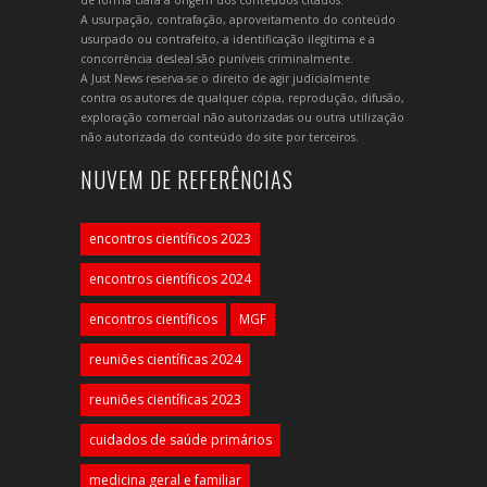
A usurpação, contrafação, aproveitamento do conteúdo
usurpado ou contrafeito, a identificação ilegítima e a
concorrência desleal são puníveis criminalmente.
A Just News reserva-se o direito de agir judicialmente
contra os autores de qualquer cópia, reprodução, difusão,
exploração comercial não autorizadas ou outra utilização
não autorizada do conteúdo do site por terceiros.
NUVEM DE REFERÊNCIAS
encontros científicos 2023
encontros científicos 2024
encontros científicos
MGF
reuniões científicas 2024
reuniões científicas 2023
cuidados de saúde primários
medicina geral e familiar