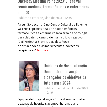
Oncology Meeting Point 2023: Gilead vai
reunir médicos, farmacêuticos e enfermeiros
no CCB
Publicado em 4 de julho de 2023 - 12:55
A reunião decorrerá no Centro Cultural de Belém e
vai reunir "profissionais de saúde (médicos,
farmacêuticos e enfermeiros) da área da oncologia
para debater o cancro de mama triplo negativo
(CMTN) de A a Z, principais desafios e
oportunidades e as mais recentes inovações
terapêuticas".
ler mais...
Unidades de Hospitalização
Domiciliária: foram já
alcançados os objetivos da
tutela para 2024
Publicado em 4 de julho de 2023
- 12:19
Equipas de Hospitalização Domiciliária de quatro
dezenas de hospitais acompanharam, o ano