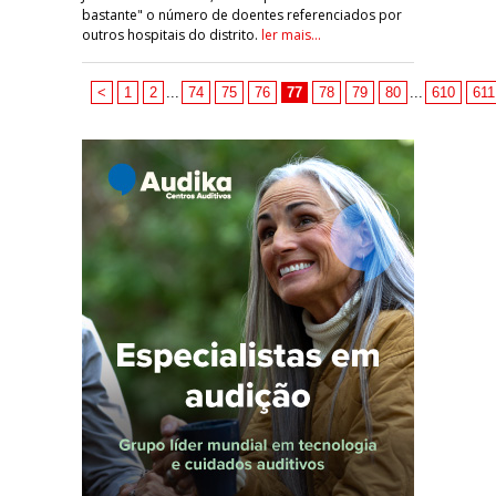
bastante" o número de doentes referenciados por
outros hospitais do distrito.
ler mais...
<
1
2
...
74
75
76
77
78
79
80
...
610
611