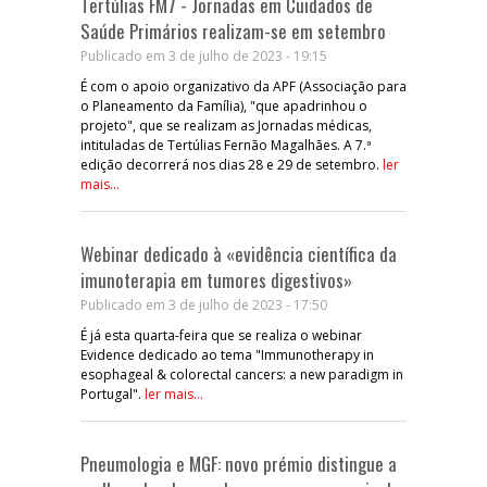
Tertúlias FM7 - Jornadas em Cuidados de
Saúde Primários realizam-se em setembro
Publicado em 3 de julho de 2023 - 19:15
É com o apoio organizativo da APF (Associação para
o Planeamento da Família), "que apadrinhou o
projeto", que se realizam as Jornadas médicas,
intituladas de Tertúlias Fernão Magalhães. A 7.ª
edição decorrerá nos dias 28 e 29 de setembro.
ler
mais...
Webinar dedicado à «evidência científica da
imunoterapia em tumores digestivos»
Publicado em 3 de julho de 2023 - 17:50
É já esta quarta-feira que se realiza o webinar
Evidence dedicado ao tema "Immunotherapy in
esophageal & colorectal cancers: a new paradigm in
Portugal".
ler mais...
Pneumologia e MGF: novo prémio distingue a