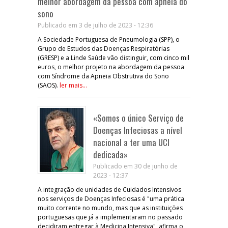
melhor abordagem da pessoa com apneia do
sono
Publicado em 3 de julho de 2023 - 12:36
A Sociedade Portuguesa de Pneumologia (SPP), o
Grupo de Estudos das Doenças Respiratórias
(GRESP) e a Linde Saúde vão distinguir, com cinco mil
euros, o melhor projeto na abordagem da pessoa
com Síndrome da Apneia Obstrutiva do Sono
(SAOS).
ler mais...
«Somos o único Serviço de
Doenças Infeciosas a nível
nacional a ter uma UCI
dedicada»
Publicado em 30 de junho de
2023 - 12:37
A integração de unidades de Cuidados Intensivos
nos serviços de Doenças Infeciosas é "uma prática
muito corrente no mundo, mas que as instituições
portuguesas que já a implementaram no passado
decidiram entregar à Medicina Intensiva", afirma o