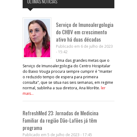
ÚLTIMAS NOTÍCIAS
Serviço de Imunoalergologia
do CHBV em crescimento
ativo há duas décadas
Publicado em 6 de julho de 2023
- 15:42
Uma das grandes metas que o
Serviço de Imunoalergologia do Centro Hospitalar
do Baixo Vouga procura sempre cumprir é "manter
o reduzido tempo de espera para primeira
consulta", que se situa nas seis semanas, em regime
normal, sublinha a sua diretora, Ana Morête.
ler
mais...
RefreshMed 23: Jornadas de Medicina
Familiar da região Dão-Lafões já têm
programa
Publicado em 5 de julho de 2023 - 17:45