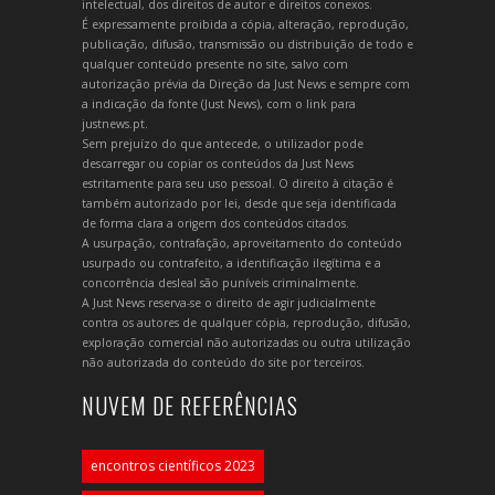
intelectual, dos direitos de autor e direitos conexos.
É expressamente proibida a cópia, alteração, reprodução,
publicação, difusão, transmissão ou distribuição de todo e
qualquer conteúdo presente no site, salvo com
autorização prévia da Direção da Just News e sempre com
a indicação da fonte (Just News), com o link para
justnews.pt.
Sem prejuízo do que antecede, o utilizador pode
descarregar ou copiar os conteúdos da Just News
estritamente para seu uso pessoal. O direito à citação é
também autorizado por lei, desde que seja identificada
de forma clara a origem dos conteúdos citados.
A usurpação, contrafação, aproveitamento do conteúdo
usurpado ou contrafeito, a identificação ilegítima e a
concorrência desleal são puníveis criminalmente.
A Just News reserva-se o direito de agir judicialmente
contra os autores de qualquer cópia, reprodução, difusão,
exploração comercial não autorizadas ou outra utilização
não autorizada do conteúdo do site por terceiros.
NUVEM DE REFERÊNCIAS
encontros científicos 2023