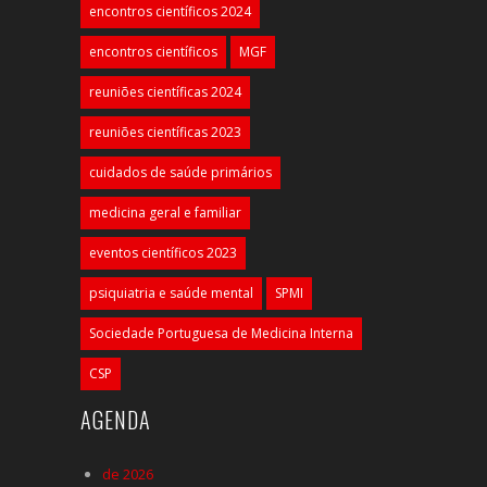
encontros científicos 2024
encontros científicos
MGF
reuniões científicas 2024
reuniões científicas 2023
cuidados de saúde primários
medicina geral e familiar
eventos científicos 2023
psiquiatria e saúde mental
SPMI
Sociedade Portuguesa de Medicina Interna
CSP
AGENDA
de 2026