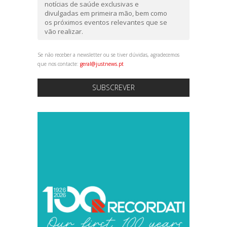
notícias de saúde exclusivas e
divulgadas em primeira mão, bem como
os próximos eventos relevantes que se
vão realizar.
Se não receber a newsletter ou se tiver dúvidas, agradecemos
que nos contacte:
geral@justnews.pt
SUBSCREVER